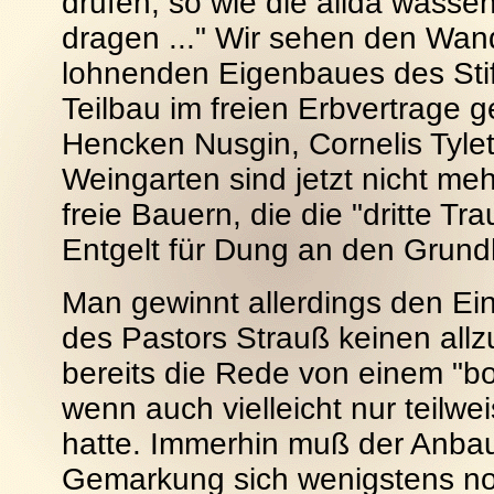
drufen, so wie die allda wassen
dragen ..." Wir sehen den Wand
lohnenden Eigenbaues des Stift
Teilbau im freien Erbvertrage g
Hencken Nusgin, Cornelis Tyle
Weingarten sind jetzt nicht me
freie Bauern, die die "dritte T
Entgelt für Dung an den Grundh
Man gewinnt allerdings den Ei
des Pastors Strauß keinen allz
bereits die Rede von einem "bo
wenn auch vielleicht nur teilw
hatte. Immerhin muß der Anbau
Gemarkung sich wenigstens noc