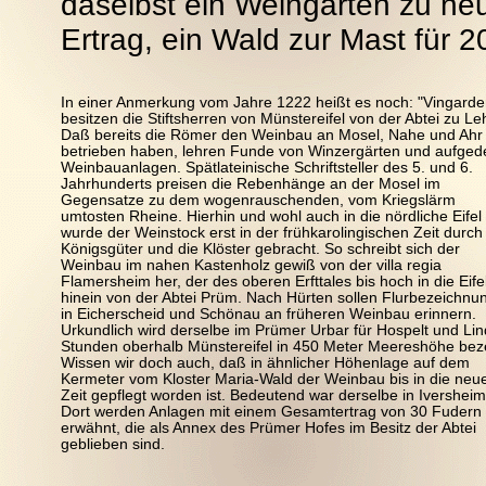
daselbst ein Weingarten zu ne
Ertrag, ein Wald zur Mast für
In einer Anmerkung vom Jahre 1222 heißt es noch: "Vingarde
besitzen die Stiftsherren von Münstereifel von der Abtei zu Le
Daß bereits die Römer den Weinbau an Mosel, Nahe und Ahr
betrieben haben, lehren Funde von Winzergärten und aufged
Weinbauanlagen. Spätlateinische Schriftsteller des 5. und 6.
Jahrhunderts preisen die Rebenhänge an der Mosel im
Gegensatze zu dem wogenrauschenden, vom Kriegslärm
umtosten Rheine. Hierhin und wohl auch in die nördliche Eifel
wurde der Weinstock erst in der frühkarolingischen Zeit durch
Königsgüter und die Klöster gebracht. So schreibt sich der
Weinbau im nahen Kastenholz gewiß von der villa regia
Flamersheim her, der des oberen Erfttales bis hoch in die Eife
hinein von der Abtei Prüm. Nach Hürten sollen Flurbezeichnu
in Eicherscheid und Schönau an früheren Weinbau erinnern.
Urkundlich wird derselbe im Prümer Urbar für Hospelt und Lin
Stunden oberhalb Münstereifel in 450 Meter Meereshöhe bez
Wissen wir doch auch, daß in ähnlicher Höhenlage auf dem
Kermeter vom Kloster Maria-Wald der Weinbau bis in die neu
Zeit gepflegt worden ist. Bedeutend war derselbe in Iversheim
Dort werden Anlagen mit einem Gesamtertrag von 30 Fudern
erwähnt, die als Annex des Prümer Hofes im Besitz der Abtei
geblieben sind.