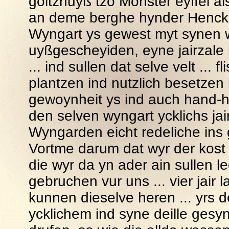
goitzhuyß tzo Monster eyffel a
an deme berghe hynder Hencke
Wyngart ys gewest myt synen 
uyßgescheyiden, eyne jairzale 
... ind sullen dat selve velt ... 
plantzen ind nutzlich besetzen
gewoynheit ys ind auch hand-ha
den selven wyngart ycklichs ja
Wyngarden eicht redeliche ins 
Vortme darum dat wyr der kost
die wyr da yn ader ain sullen l
gebruchen vur uns ... vier jair 
kunnen dieselve heren ... yrs de
ycklichem ind syne deille gesy