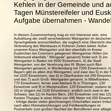
Kehlen in der Gemeinde und au
Tagen Münstereifeler und Eusk
Aufgabe übernahmen - Wandel 
In diesem Zusammenhang mag es von Interesse sein, eine
Aufzählung der zwölf verschiedenen Weingarten im deutsche
Sprachgebiete anzuschließen, die zugleich eine Übersicht übe
Verbreitung des Weinbaues in früheren Zeiten bietet. Außer
unserem Kreuz-Weingarten und den ebenfalls im Kreise
Euskirchen bei Commern gelegenen Weingartner Höfen (im
Volksmund ebenfalls " Wöngede" genannt) findet sich 3) ein
Weingarten in Baden mit 4500 Einwohnern, 4) die Stadt
Weingarten, von der Verehrung des Hl. Blutes auch Blut-
Weingarten genannt, in Württemberg mit 7200 Einwohnern; in
Bayern gibt es allein drei Weingarten, und zwar das 5) in der 
mit 1020 Einwohnern, das 6) in Oberfranken mit 290 Einwohn
und das 7) auch Groß- Weingarten genannt, in Mittelfranken, 
770 Einwohnern, ferner zwei kleinere 8) in Thüringen, 130
Einwohner und 9) in Westpreußen, 120 Einwohner; sodann d
10) in Ungarn mit 2100 Einwohnern; endlich noch zwei in der
Schweiz, das 11) im Kanton Bern, 160 Einwohner und das 12)
Kanton Thurgau in einer Höhe von 496 Meter mit 200 Einwoh
- Infolge dieser vielen gleichnamigen Ortschaften waren Irrläu
nach allen Himmelsrichtungen und Fehlbestellungen im
Postverkehr zum großen Nachteil der Betroffenen eine alltägl