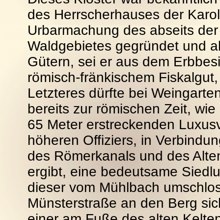
des Herrscherhauses der Karoli
Urbarmachung des abseits der
Waldgebietes gegründet und al
Gütern, sei er aus dem Erbbes
römisch-fränkischem Fiskalgut,
Letzteres dürfte bei Weingarte
bereits zur römischen Zeit, wi
65 Meter erstreckenden Luxusv
höheren Offiziers, in Verbindu
des Römerkanals und des Alte
ergibt, eine bedeutsame Siedl
dieser vom Mühlbach umschlos
Münsterstraße an den Berg si
einer am Fuße des alten Kelte