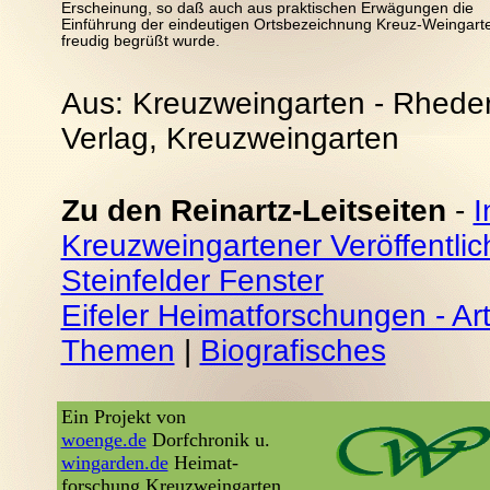
Erscheinung, so daß auch aus praktischen Erwägungen die
Einführung der eindeutigen Ortsbezeichnung Kreuz-Weingart
freudig begrüßt wurde.
Aus: Kreuzweingarten - Rheder 
Verlag, Kreuzweingarten
Zu den Reinartz-Leitseiten
-
I
Kreuzweingartener Veröffentli
Steinfelder Fenster
Eifeler Heimatforschungen - Arti
Themen
|
Biografisches
Ein Projekt von
woenge.de
Dorfchronik u.
wingarden.de
Heimat-
forschung Kreuzweingarten