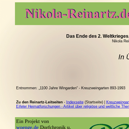
Das Ende des 2. Weltkrieges,
Nikola Re
In 
Entnommen: „1100 Jahre Wingarden“ - Kreuzweingarten 893-1993
Zu den Reinartz-Leitseiten
-
Indexseite
(Startseite) |
Kreuzweingart
Eifeler Heimatforschungen - Artikel über religiöse und weltliche Th
Ein Projekt von
woenge.de
Dorfchronik u.